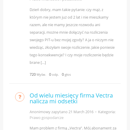
Dzień dobry, mam takie pytanie: czy mąż, z
którym nie jestem już od 2 lat i nie mieszkamy
razem, ale nie mamy jeszcze rozwodu ani
separacji, możne mnie dołączyć na rozliczenia
swojego PIT-u bez mojej zgody? A ja o niczym nie
wiedząc, złożyłam swoje rozliczenie. Jakie poniesie
tego konsekwencje? I czy moje rozliczenie będzie
brane […]
720
0
0
Wyśw.
odp.
głos
Od wielu miesięcy firma Vectra
nalicza mi odsetki
Anonimowy zapytano
21 March 2016
⋅
Kategoria:
Prawo gospodarcze
Mam problem z firmą ,,Vectra”. Mój abonament za