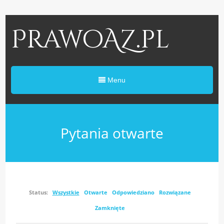
PrawoAZ.pl
Menu
Pytania otwarte
Status:
Wszystkie
Otwarte
Odpowiedziano
Rozwiązane
Zamknięte