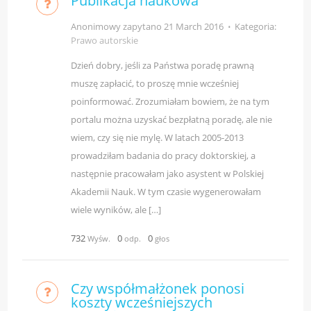
Publikacja naukowa
Anonimowy zapytano
21 March 2016
⋅
Kategoria:
Prawo autorskie
Dzień dobry, jeśli za Państwa poradę prawną
muszę zapłacić, to proszę mnie wcześniej
poinformować. Zrozumiałam bowiem, że na tym
portalu można uzyskać bezpłatną poradę, ale nie
wiem, czy się nie mylę. W latach 2005-2013
prowadziłam badania do pracy doktorskiej, a
następnie pracowałam jako asystent w Polskiej
Akademii Nauk. W tym czasie wygenerowałam
wiele wyników, ale […]
732
0
0
Wyśw.
odp.
głos
Czy współmałżonek ponosi
koszty wcześniejszych