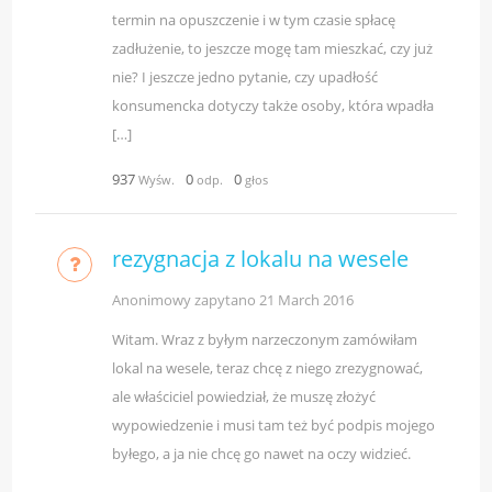
termin na opuszczenie i w tym czasie spłacę
zadłużenie, to jeszcze mogę tam mieszkać, czy już
nie? I jeszcze jedno pytanie, czy upadłość
konsumencka dotyczy także osoby, która wpadła
[…]
937
0
0
Wyśw.
odp.
głos
rezygnacja z lokalu na wesele
Anonimowy zapytano
21 March 2016
Witam. Wraz z byłym narzeczonym zamówiłam
lokal na wesele, teraz chcę z niego zrezygnować,
ale właściciel powiedział, że muszę złożyć
wypowiedzenie i musi tam też być podpis mojego
byłego, a ja nie chcę go nawet na oczy widzieć.