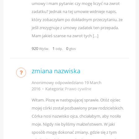
umowy i mam pytanie: czy mogę liczyć na zwrot
zadatku? Jednak na tej umowie widnieje napis,
który zobaczyłam po dokładnym przeczytaniu, że
jeśli zrezygnuje z umowy zadatek ten przepada.
Mam jakieś szanse na zwrot tych […]
920
1
0
Wyśw.
odp.
głos
zmiana nazwiska
Anonimowy odpowiedziano
19 March
2016
⋅
Kategoria:
Prawo cywilne
Witam. Piszę w następującej sprawie. Otóż ojciec
mojej córki został pozbawiony praw rodzicielskich.
Córka nosi nazwisko ojca, chciałabym, aby nosiła
moje. Nigdy nie byliśmy małżeństwem. W jaki
sposób mogę dokonać zmiany, gdzie się z tym