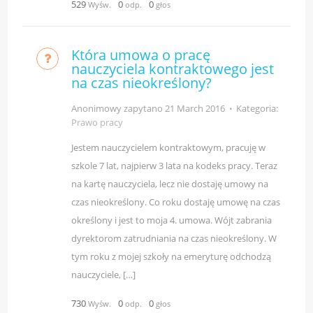
529
0
0
Wyśw.
odp.
głos
Która umowa o pracę
nauczyciela kontraktowego jest
na czas nieokreślony?
Anonimowy zapytano
21 March 2016
⋅
Kategoria:
Prawo pracy
Jestem nauczycielem kontraktowym, pracuję w
szkole 7 lat, najpierw 3 lata na kodeks pracy. Teraz
na kartę nauczyciela, lecz nie dostaję umowy na
czas nieokreślony. Co roku dostaję umowę na czas
określony i jest to moja 4. umowa. Wójt zabrania
dyrektorom zatrudniania na czas nieokreślony. W
tym roku z mojej szkoły na emeryturę odchodzą
nauczyciele, […]
730
0
0
Wyśw.
odp.
głos