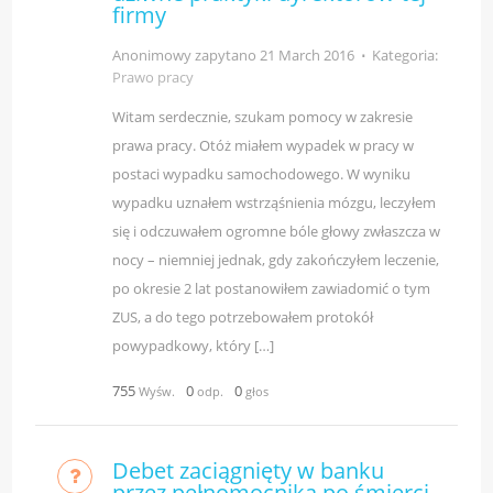
firmy
Anonimowy zapytano
21 March 2016
⋅
Kategoria:
Prawo pracy
Witam serdecznie, szukam pomocy w zakresie
prawa pracy. Otóż miałem wypadek w pracy w
postaci wypadku samochodowego. W wyniku
wypadku uznałem wstrząśnienia mózgu, leczyłem
się i odczuwałem ogromne bóle głowy zwłaszcza w
nocy – niemniej jednak, gdy zakończyłem leczenie,
po okresie 2 lat postanowiłem zawiadomić o tym
ZUS, a do tego potrzebowałem protokół
powypadkowy, który […]
755
0
0
Wyśw.
odp.
głos
Debet zaciągnięty w banku
przez pełnomocnika po śmierci