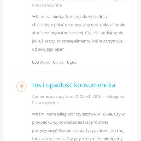
Prawo rodzinne
Witam, za miesiąc kończę szkołę średnią i
chciałabym pójść do pracy, aby móc opłacać sobie
studia na prywatnej uczelni. Czy jeśli podejmę się
jakiejś pracy, to stracę alimenty, które otrzymuję
od swojego ojca?
830
0
0
Wyśw.
odp.
głos
tbs i upadłość konsumencka
Anonimowy zapytano
21 March 2016
⋅
Kategoria:
Prawo cywilne
Witam. Mam zaległości czynszowe w TBS-ie. Czy w
przypadku wypowiedzenia tracę również
partycypację? Dodam, że partycypantem jest mój
tata, a ja najemcą. Czy gdy otrzymam miesięczny