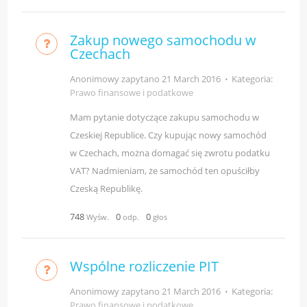
Zakup nowego samochodu w
Czechach
Anonimowy zapytano
21 March 2016
⋅
Kategoria:
Prawo finansowe i podatkowe
Mam pytanie dotyczące zakupu samochodu w
Czeskiej Republice. Czy kupując nowy samochód
w Czechach, można domagać się zwrotu podatku
VAT? Nadmieniam, że samochód ten opuściłby
Czeską Republikę.
748
0
0
Wyśw.
odp.
głos
Wspólne rozliczenie PIT
Anonimowy zapytano
21 March 2016
⋅
Kategoria:
Prawo finansowe i podatkowe