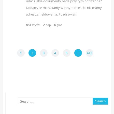
udać i jakie dokumenty będą przy tym potrzebne?
Dodam, że mieszkamy w innym mieście, niż mamy
adres zameldowania. Pozdrawiam
881
2
0
Wyśw.
odp.
głos
1
2
3
4
5
...
412