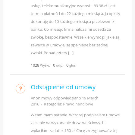
usługi telekomunikacyjne wynosi – 89.98 zł i jest
termin płatności do 22 każdego miesiąca. Ja opłaty
dokonuję do 10 każdego miesiąca przelewem z
banku. Co miesiąc firma nalicza mi odsetki za
zwłokę, bezpodstawnie. Wszelkie wymogi, jakie są
zawarte w Umowie, są spełniane bez żadnej
zwłoki. Ponad cztery […]
1028
0
0
Wyśw.
odp.
głos
Odstąpienie od umowy
Anonimowy odpowiedziano
19 March
2016
⋅
Kategoria:
Prawo handlowe
Witam mam pytanie. Wczoraj podpisałam umowę
zlecenie na wykonanie drzwi wejściowych i
wpłaciłam zadatek 150 zł. Chcę zrezygnować z tej