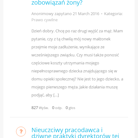
zobowiązań żony?
Anonimowy zapytano
21 March 2016
⋅
Kategoria:
Prawo cywilne
Dzień dobry. Chcę po raz drugi wyjść za mąż. Mam
pytanie, czy z tą chwilą mój nowy małżonek
przejmie moje zadłużenie, wynikające ze
wcześniejszego związku. Czy musi także ponosić
częściowe koszty utrzymania mojego
niepełnosprawnego dziecka znajdującego się w
domu opieki społecznej? Nie jest to jego dziecko, a
mojego pierwszego męża. Jakie działania muszę
podjąć, aby […]
827
0
0
Wyśw.
odp.
głos
Nieuczciwy pracodawca i
dziwne praktyki dyrektorów tej