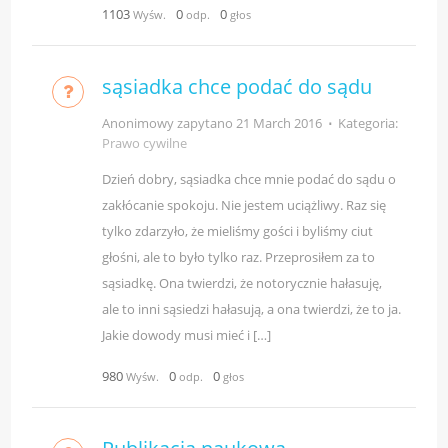
1103
0
0
Wyśw.
odp.
głos
sąsiadka chce podać do sądu
Anonimowy zapytano
21 March 2016
⋅
Kategoria:
Prawo cywilne
Dzień dobry, sąsiadka chce mnie podać do sądu o
zakłócanie spokoju. Nie jestem uciążliwy. Raz się
tylko zdarzyło, że mieliśmy gości i byliśmy ciut
głośni, ale to było tylko raz. Przeprosiłem za to
sąsiadkę. Ona twierdzi, że notorycznie hałasuję,
ale to inni sąsiedzi hałasują, a ona twierdzi, że to ja.
Jakie dowody musi mieć i […]
980
0
0
Wyśw.
odp.
głos