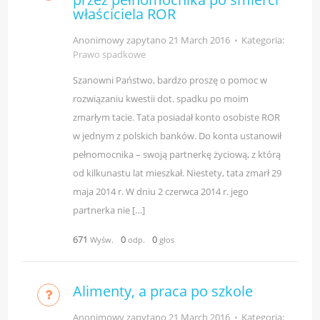
właściciela ROR
Anonimowy zapytano
21 March 2016
⋅
Kategoria:
Prawo spadkowe
Szanowni Państwo, bardzo proszę o pomoc w
rozwiązaniu kwestii dot. spadku po moim
zmarłym tacie. Tata posiadał konto osobiste ROR
w jednym z polskich banków. Do konta ustanowił
pełnomocnika – swoją partnerkę życiową, z którą
od kilkunastu lat mieszkał. Niestety, tata zmarł 29
maja 2014 r. W dniu 2 czerwca 2014 r. jego
partnerka nie […]
671
0
0
Wyśw.
odp.
głos
Alimenty, a praca po szkole
Anonimowy zapytano
21 March 2016
⋅
Kategoria: