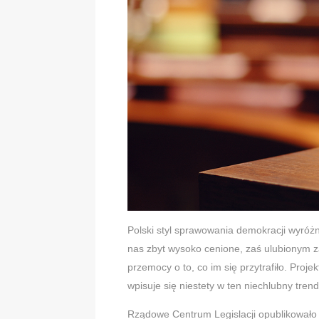
Polski styl sprawowania demokracji wyróżn
nas zbyt wysoko cenione, zaś ulubionym z
przemocy o to, co im się przytrafiło. Proj
wpisuje się niestety w ten niechlubny trend
Rządowe Centrum Legislacji opublikowało n