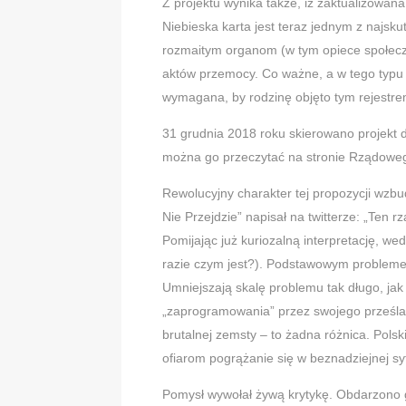
Z projektu wynika także, iż zaktualizowana
Niebieska karta jest teraz jednym z najsk
rozmaitym organom (w tym opiece społecz
aktów przemocy. Co ważne, a w tego typu s
wymagana, by rodzinę objęto tym rejestrem
31 grudnia 2018 roku skierowano projekt d
można go przeczytać na stronie Rządoweg
Rewolucyjny charakter tej propozycji wzbud
Nie Przejdzie” napisał na twitterze: „Ten r
Pomijając już kuriozalną interpretację, wed
razie czym jest?). Podstawowym problemem
Umniejszają skalę problemu tak długo, jak 
„zaprogramowania” przez swojego prześlad
brutalnej zemsty – to żadna różnica. Pols
ofiarom pogrążanie się w beznadziejnej syt
Pomysł wywołał żywą krytykę. Obdarzono g