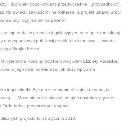
zyli, iż projekt opublikowano przedwcześnie i „przypadkowo”.
z Morawiecki zawiadomił na twitterze, iż projekt ustawy wróci
poprawiony. Czy jednak na pewno?
ostaje nadal w procesie legislacyjnym, na etapie konsultacji
y o przypadkowej publikacji projektu to kłamstwo – twierdzi
kiego Strajku Kobiet.
Ministerstwie Rodziny pod kierownictwem Elżbiety Rafalskiej
iniowano jego cele, potwierdza, jak duży wpływ na
 idące skutki. Być może zostanie oficjalnie uznane, iż
 uwag. – Może się także okazać, że głos dostały wyłącznie
k Ordo Iuris – przestrzega Lempart.
ublicznych projektu to 31 stycznia 2019.