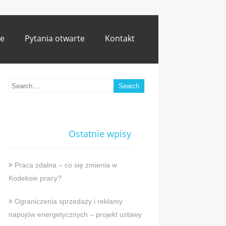
e
Pytania otwarte
Kontakt
Ostatnie wpisy
Praca zdalna – co się zmienia w
Kodeksie pracy?
Ograniczenia sprzedaży i reklamy
napojów energetycznych – projekt ustawy