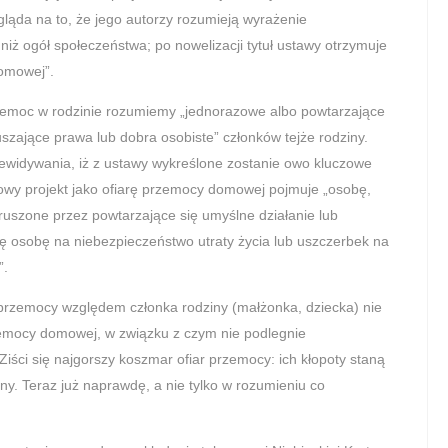
ląda na to, że jego autorzy rozumieją wyrażenie
niż ogół społeczeństwa; po nowelizacji tytuł ustawy otrzymuje
omowej”.
rzemoc w rodzinie rozumiemy „jednorazowe albo powtarzające
uszające prawa lub dobra osobiste” członków tejże rodziny.
rzewidywania, iż z ustawy wykreślone zostanie owo kluczowe
Nowy projekt jako ofiarę przemocy domowej pojmuje „osobę,
aruszone przez powtarzające się umyślne działanie lub
tę osobę na niebezpieczeństwo utraty życia lub uszczerbek na
”.
 przemocy względem członka rodziny (małżonka, dziecka) nie
emocy domowej, w związku z czym nie podlegnie
ści się najgorszy koszmar ofiar przemocy: ich kłopoty staną
ny. Teraz już naprawdę, a nie tylko w rozumieniu co