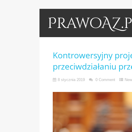
PrawoAZ.p
Kontrowersyjny proje
przeciwdziałaniu pr
8 stycznia 2019
0 Comment
New