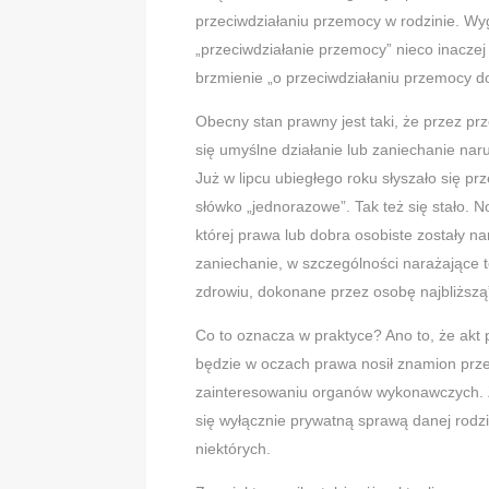
przeciwdziałaniu przemocy w rodzinie. Wyg
„przeciwdziałanie przemocy” nieco inaczej 
brzmienie „o przeciwdziałaniu przemocy d
Obecny stan prawny jest taki, że przez p
się umyślne działanie lub zaniechanie nar
Już w lipcu ubiegłego roku słyszało się p
słówko „jednorazowe”. Tak też się stało. 
której prawa lub dobra osobiste zostały n
zaniechanie, w szczególności narażające 
zdrowiu, dokonane przez osobę najbliższą
Co to oznacza w praktyce? Ano to, że akt
będzie w oczach prawa nosił znamion prz
zainteresowaniu organów wykonawczych. Zi
się wyłącznie prywatną sprawą danej rodzi
niektórych.