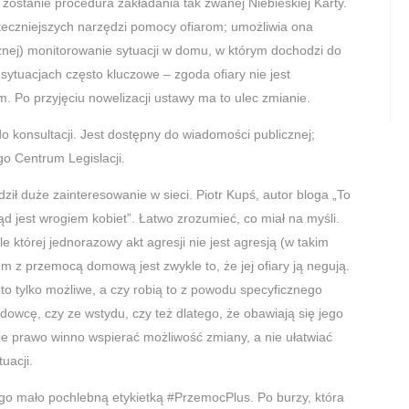
 zostanie procedura zakładania tak zwanej Niebieskiej Karty.
uteczniejszych narzędzi pomocy ofiarom; umożliwia ona
nej) monitorowanie sytuacji w domu, w którym dochodzi do
ytuacjach często kluczowe – zgoda ofiary nie jest
. Po przyjęciu nowelizacji ustawy ma to ulec zmianie.
o konsultacji. Jest dostępny do wiadomości publicznej;
o Centrum Legislacji.
ził duże zainteresowanie w sieci. Piotr Kupś, autor bloga „To
ząd jest wrogiem kobiet”. Łatwo zrozumieć, co miał na myśli.
le której jednorazowy akt agresji nie jest agresją (w takim
 z przemocą domową jest zwykle to, że jej ofiary ją negują.
to tylko możliwe, a czy robią to z powodu specyficznego
owcę, czy ze wstydu, czy też dlatego, że obawiają się jego
kie prawo winno wspierać możliwość zmiany, a nie ułatwiać
uacji.
o mało pochlebną etykietką #PrzemocPlus. Po burzy, która