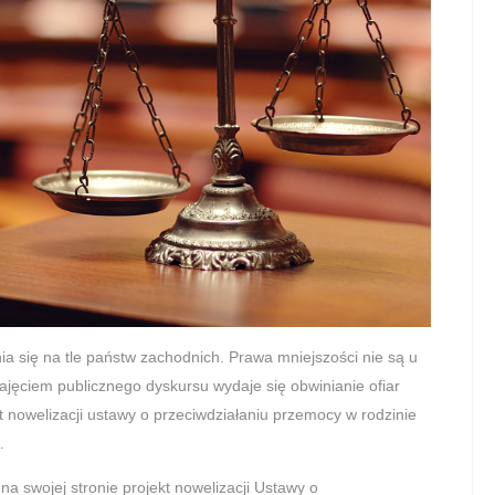
ia się na tle państw zachodnich. Prawa mniejszości nie są u
ajęciem publicznego dyskursu wydaje się obwinianie ofiar
ekt nowelizacji ustawy o przeciwdziałaniu przemocy w rodzinie
.
a swojej stronie projekt nowelizacji Ustawy o