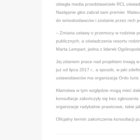
obiegła media przedstawiciele RCL oświadc
Następnie głos zabrał sam premier. Mateus
do wnioskodawców i zostanie przez nich 
– Zmiana ustawy o przemocy w rodzinie poz
publicznych, a oświadczenia resortu rodzin
Marta Lempart, jedna z liderek Ogólnopols
Jej zdaniem prace nad projektem trwają w 
już od lipca 2017 r., a sposób, w jaki zdef
ustawodawców ma organizacja Ordo Iuris.
Kłamstwa w tym względzie mogą mieć daleko
konsultacje zakończyły się bez zgłoszenia
organizacje radykalnie prawicowe, takie ja
Oficjalny termin zakończenia konsultacji p