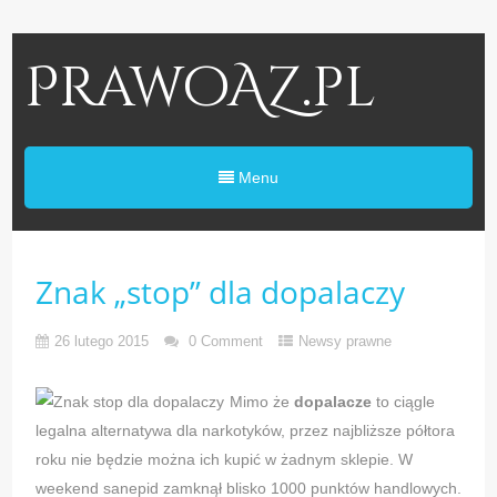
PrawoAZ.pl
Menu
Znak „stop” dla dopalaczy
26 lutego 2015
0 Comment
Newsy prawne
Mimo że
dopalacze
to ciągle
legalna alternatywa dla narkotyków, przez najbliższe półtora
roku nie będzie można ich kupić w żadnym sklepie. W
weekend sanepid zamknął blisko 1000 punktów handlowych.