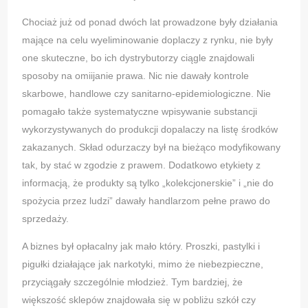
Chociaż już od ponad dwóch lat prowadzone były działania
mające na celu wyeliminowanie doplaczy z rynku, nie były
one skuteczne, bo ich dystrybutorzy ciągle znajdowali
sposoby na omiijanie prawa. Nic nie dawały kontrole
skarbowe, handlowe czy sanitarno-epidemiologiczne. Nie
pomagało także systematyczne wpisywanie substancji
wykorzystywanych do produkcji dopalaczy na listę środków
zakazanych. Skład odurzaczy był na bieżąco modyfikowany
tak, by stać w zgodzie z prawem. Dodatkowo etykiety z
informacją, że produkty są tylko „kolekcjonerskie” i „nie do
spożycia przez ludzi” dawały handlarzom pełne prawo do
sprzedaży.
A biznes był opłacalny jak mało który. Proszki, pastylki i
pigułki działające jak narkotyki, mimo że niebezpieczne,
przyciągały szczególnie młodzież. Tym bardziej, że
większość sklepów znajdowała się w pobliżu szkół czy