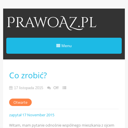
PrawoAZ.pl
Menu
Co zrobić?
17 listopada 2015
Off
Otwarte
zapytał 17 November 2015
Witam, mam pytanie odnośnie wspólnego mieszkania z ojcem