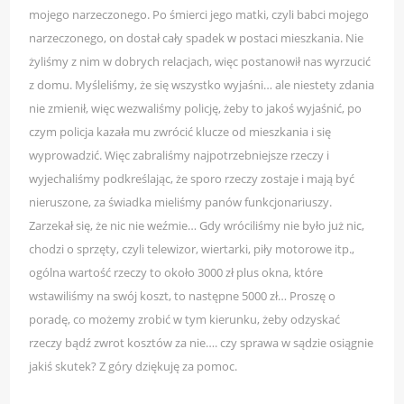
mojego narzeczonego. Po śmierci jego matki, czyli babci mojego
narzeczonego, on dostał cały spadek w postaci mieszkania. Nie
żyliśmy z nim w dobrych relacjach, więc postanowił nas wyrzucić
z domu. Myśleliśmy, że się wszystko wyjaśni… ale niestety zdania
nie zmienił, więc wezwaliśmy policję, żeby to jakoś wyjaśnić, po
czym policja kazała mu zwrócić klucze od mieszkania i się
wyprowadzić. Więc zabraliśmy najpotrzebniejsze rzeczy i
wyjechaliśmy podkreślając, że sporo rzeczy zostaje i mają być
nieruszone, za świadka mieliśmy panów funkcjonariuszy.
Zarzekał się, że nic nie weźmie… Gdy wróciliśmy nie było już nic,
chodzi o sprzęty, czyli telewizor, wiertarki, piły motorowe itp.,
ogólna wartość rzeczy to około 3000 zł plus okna, które
wstawiliśmy na swój koszt, to następne 5000 zł… Proszę o
poradę, co możemy zrobić w tym kierunku, żeby odzyskać
rzeczy bądź zwrot kosztów za nie…. czy sprawa w sądzie osiągnie
jakiś skutek? Z góry dziękuję za pomoc.