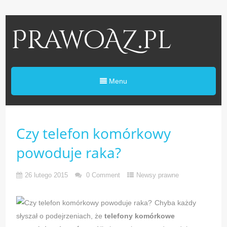
PrawoAZ.pl
Menu
Czy telefon komórkowy
powoduje raka?
26 lutego 2015
0 Comment
Newsy prawne
Chyba każdy
słyszał o podejrzeniach, że
telefony komórkowe