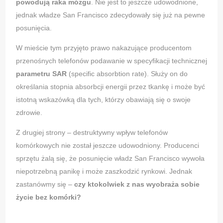
powodują raka mózgu
. Nie jest to jeszcze udowodnione,
jednak władze San Francisco zdecydowały się już na pewne
posunięcia.
W mieście tym przyjęto prawo nakazujące producentom
przenośnych telefonów podawanie w specyfikacji technicznej
parametru SAR
(specific absorbtion rate). Służy on do
określania stopnia absorbcji energii przez tkankę i może być
istotną wskazówką dla tych, którzy obawiają się o swoje
zdrowie.
Z drugiej strony – destruktywny wpływ telefonów
komórkowych nie został jeszcze udowodniony. Producenci
sprzętu żalą się, że posunięcie władz San Francisco wywoła
niepotrzebną panikę i może zaszkodzić rynkowi. Jednak
zastanówmy się –
czy ktokolwiek z nas wyobraża sobie
życie bez komórki?