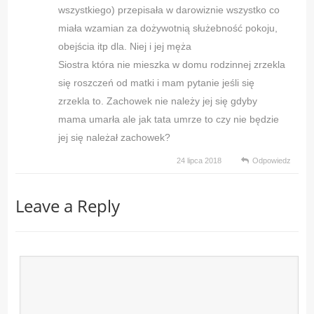
wszystkiego) przepisała w darowiznie wszystko co
miała wzamian za dożywotnią służebność pokoju,
obejścia itp dla. Niej i jej męża
Siostra która nie mieszka w domu rodzinnej zrzekla
się roszczeń od matki i mam pytanie jeśli się
zrzekla to. Zachowek nie należy jej się gdyby
mama umarła ale jak tata umrze to czy nie będzie
jej się należał zachowek?
24 lipca 2018
Odpowiedz
Leave a Reply