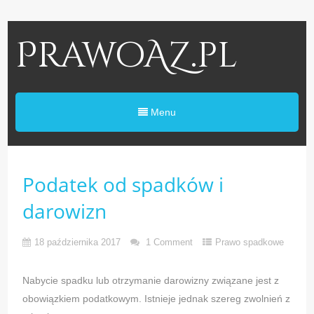
PrawoAZ.pl
Menu
Podatek od spadków i
darowizn
18 października 2017
1 Comment
Prawo spadkowe
Nabycie spadku lub otrzymanie darowizny związane jest z
obowiązkiem podatkowym. Istnieje jednak szereg zwolnień z