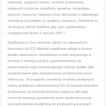
małżonka, zstępnych (dzieci, wnuków, prawnuków),
wstępnych (rodziców, dziadków), pasierba, rodzeństwo,
ojczyma i macochę, nabywca może skorzystać z całkowitego
zwolnienia od podatku od spadków i darowizn. Zwolnienie to
nie dotyczy jednak spadków, gdy zgon spadkodawcy
nastąpił przed dniem 1 stycznia 2007 r.
Spadkobierca musi wówczas zgłosić na odpowiednim
formularzu (sd Z2) składniki majątkowe nabyte w drodze
spadku właściwemu naczelnikowi urzędu skarbowego w
terminie 6 miesięcy od dnia uprawomocnienia się
postanowienia sądu stwierdzającego nabycie spadku albo
zarejestrowania aktu poświadczenia dziedziczenia przez
notariusza. W przypadku darowizny środków pieniężnych
należy dodatkowo udokumentować ich otrzymanie dowodem
przekazania na rachunek bankowy nabywcy albo jego
rachunek bankowy prowadzony przez spółdzielczą kasę
oszczędnościowo-kredytową lub przekazem pocztowym.