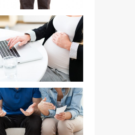
Upadłość konsumencka
ywileje pracownicze kobiet w ciąży