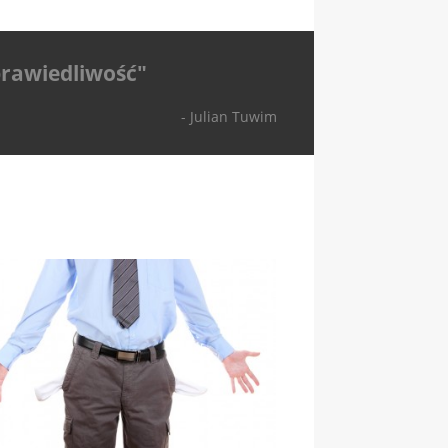
prawiedliwość"
- Julian Tuwim