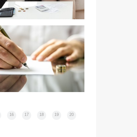
ym jest rozdzielność majątkowa?
16
17
18
19
20
k zmienić nazwisko po rozwodzie?