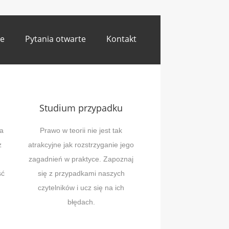
e
Pytania otwarte
Kontakt
Studium przypadku
a
Prawo w teorii nie jest tak
z
atrakcyjne jak rozstrzyganie jego
zagadnień w praktyce. Zapoznaj
ść
się z przypadkami naszych
czytelników i ucz się na ich
błędach.