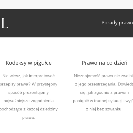
l
Porady prawn
Kodeksy w pigułce
Prawo na co dzień
Nie wiesz, jak interpretować
Nieznajomość prawa nie zwalni
przepisy prawa? W przystępny
z jego przestrzegania. Dowied
sposób prezentujemy
się, jak zgodnie z prawem
najważniejsze zagadnienia
postąpić w trudnej sytuacji i wyj
pochodzące z każdej dziedziny
z niej bez szwanku.
prawa.