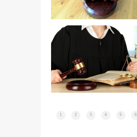
Eksmisja w polskim prawie
1
2
3
4
5
6
Kiedy rodzice mogą wymagać alim
od dzieci?